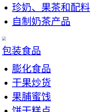
珍奶、果茶和配料
自制奶茶产品
包装食品
膨化食品
干果炒货
果脯蜜饯
饼干糕点