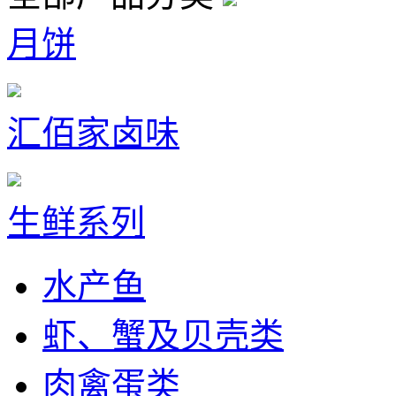
月饼
汇佰家卤味
生鲜系列
水产鱼
虾、蟹及贝壳类
肉禽蛋类