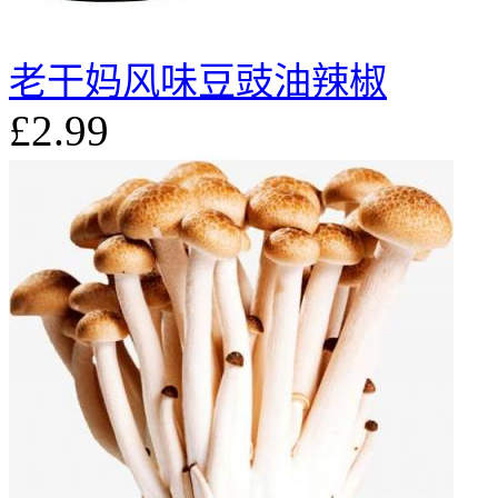
老干妈风味豆豉油辣椒
£2.99