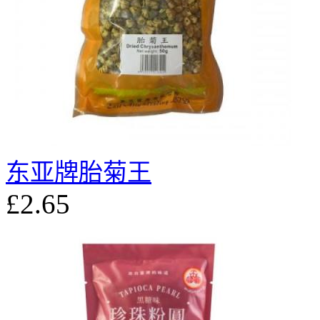
东亚牌胎菊王
£2.65