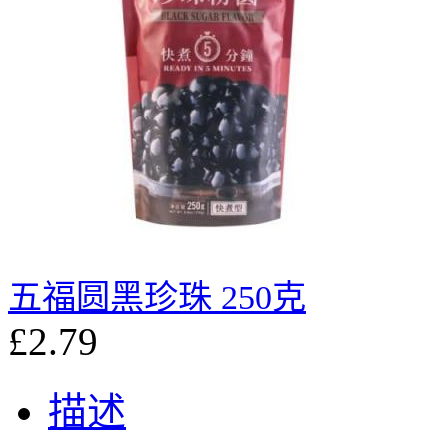
五福圆黑珍珠 250克
£2.79
描述