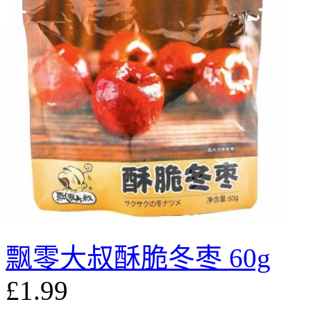
飘零大叔酥脆冬枣 60g
£1.99