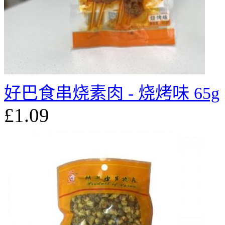
好巴食串烧素肉 - 烧烤味 65g
£1.09