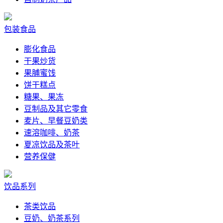
包装食品
膨化食品
干果炒货
果脯蜜饯
饼干糕点
糖果、果冻
豆制品及其它零食
麦片、早餐豆奶类
速溶咖啡、奶茶
夏凉饮品及茶叶
营养保健
饮品系列
茶类饮品
豆奶、奶茶系列