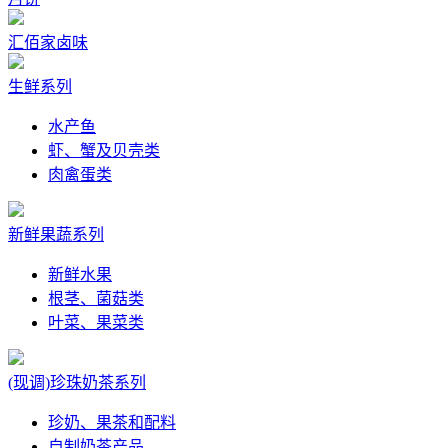
汇佰家卤味
生鲜系列
水产鱼
虾、蟹及贝壳类
肉禽蛋类
新鲜果蔬系列
新鲜水果
根茎、菌菇类
叶菜、果菜类
(现调)珍珠奶茶系列
珍奶、果茶和配料
自制奶茶产品