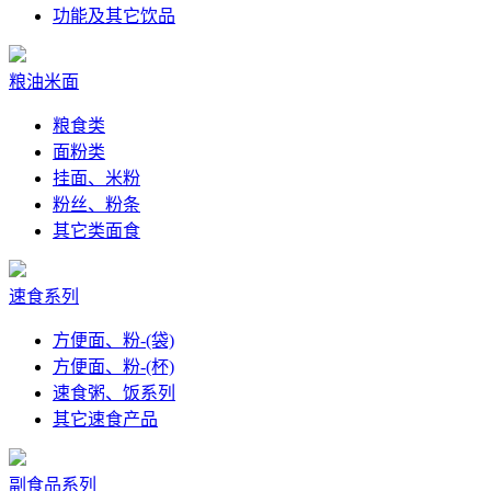
功能及其它饮品
粮油米面
粮食类
面粉类
挂面、米粉
粉丝、粉条
其它类面食
速食系列
方便面、粉-(袋)
方便面、粉-(杯)
速食粥、饭系列
其它速食产品
副食品系列