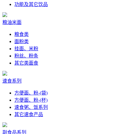
功能及其它饮品
粮油米面
粮食类
面粉类
挂面、米粉
粉丝、粉条
其它类面食
速食系列
方便面、粉-(袋)
方便面、粉-(杯)
速食粥、饭系列
其它速食产品
副食品系列