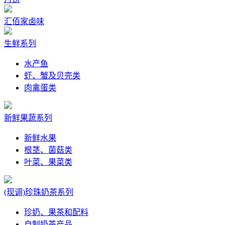
汇佰家卤味
生鲜系列
水产鱼
虾、蟹及贝壳类
肉禽蛋类
新鲜果蔬系列
新鲜水果
根茎、菌菇类
叶菜、果菜类
(现调)珍珠奶茶系列
珍奶、果茶和配料
自制奶茶产品