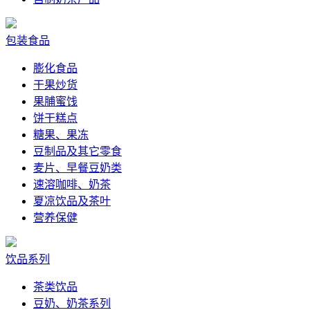
包装食品
膨化食品
干果炒货
果脯蜜饯
饼干糕点
糖果、果冻
豆制品及其它零食
麦片、早餐豆奶类
速溶咖啡、奶茶
夏凉饮品及茶叶
营养保健
饮品系列
茶类饮品
豆奶、奶茶系列