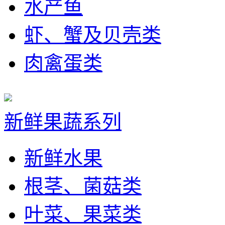
水产鱼
虾、蟹及贝壳类
肉禽蛋类
新鲜果蔬系列
新鲜水果
根茎、菌菇类
叶菜、果菜类