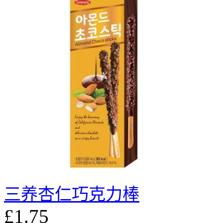
三养杏仁巧克力棒
£1.75