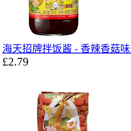
海天招牌拌饭酱 - 香辣香菇味 3
£2.79