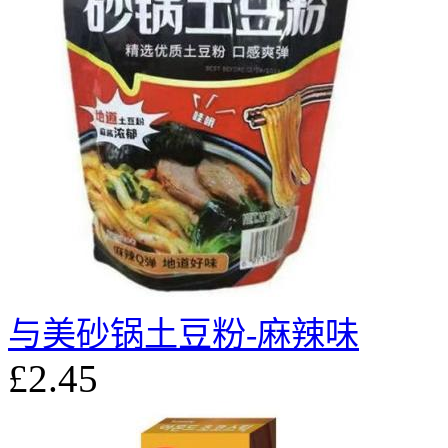
与美砂锅土豆粉-麻辣味
£2.45