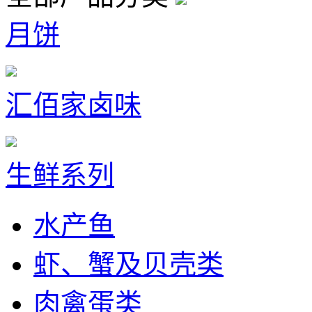
月饼
汇佰家卤味
生鲜系列
水产鱼
虾、蟹及贝壳类
肉禽蛋类