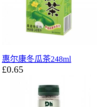
惠尔康冬瓜茶248ml
£0.65