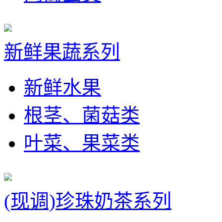
新鲜果蔬系列
新鲜水果
根茎、菌菇类
叶菜、果菜类
(现调)珍珠奶茶系列