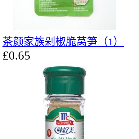
茶颜家族剁椒脆莴笋（1）
£0.65