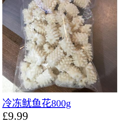
冷冻鱿鱼花800g
£9.99