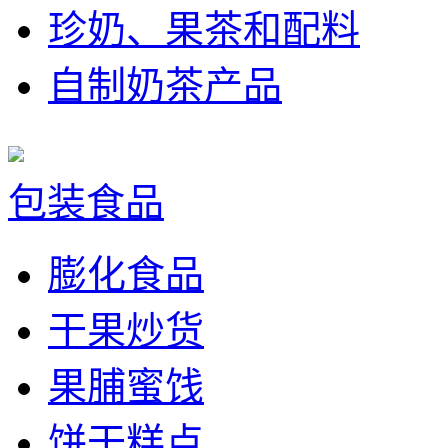
珍奶、果茶和配料
自制奶茶产品
包装食品
膨化食品
干果炒货
果脯蜜饯
饼干糕点