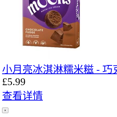
小月亮冰淇淋糯米糍 - 
£5.99
查看详情
×