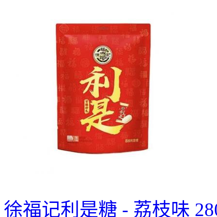
徐福记利是糖 - 荔枝味 28