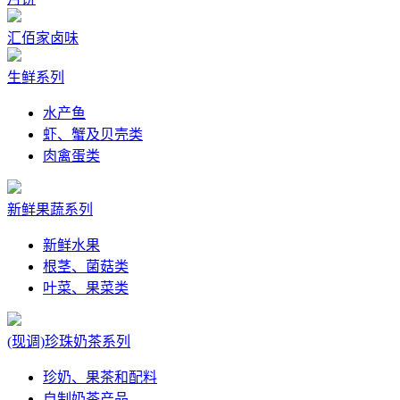
汇佰家卤味
生鲜系列
水产鱼
虾、蟹及贝壳类
肉禽蛋类
新鲜果蔬系列
新鲜水果
根茎、菌菇类
叶菜、果菜类
(现调)珍珠奶茶系列
珍奶、果茶和配料
自制奶茶产品