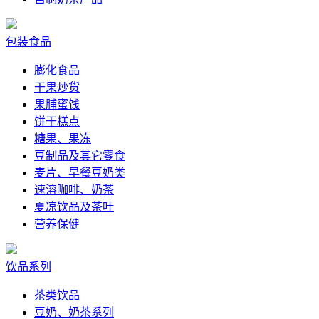
包装食品
膨化食品
干果炒货
果脯蜜饯
饼干糕点
糖果、果冻
豆制品及其它零食
麦片、早餐豆奶类
速溶咖啡、奶茶
夏凉饮品及茶叶
营养保健
饮品系列
茶类饮品
豆奶、奶茶系列