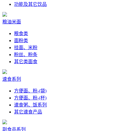
功能及其它饮品
粮油米面
粮食类
面粉类
挂面、米粉
粉丝、粉条
其它类面食
速食系列
方便面、粉-(袋)
方便面、粉-(杯)
速食粥、饭系列
其它速食产品
副食品系列