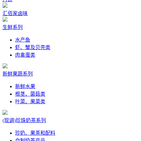
汇佰家卤味
生鲜系列
水产鱼
虾、蟹及贝壳类
肉禽蛋类
新鲜果蔬系列
新鲜水果
根茎、菌菇类
叶菜、果菜类
(现调)珍珠奶茶系列
珍奶、果茶和配料
自制奶茶产品