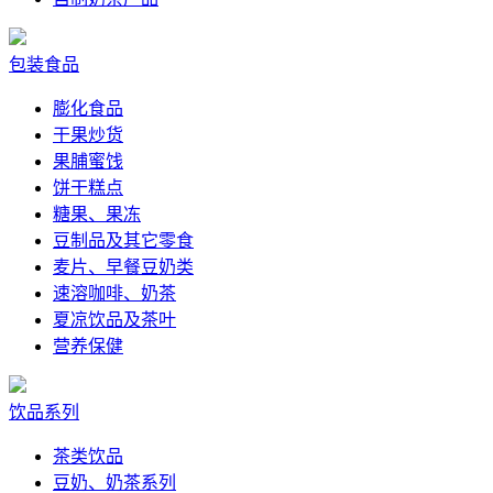
包装食品
膨化食品
干果炒货
果脯蜜饯
饼干糕点
糖果、果冻
豆制品及其它零食
麦片、早餐豆奶类
速溶咖啡、奶茶
夏凉饮品及茶叶
营养保健
饮品系列
茶类饮品
豆奶、奶茶系列