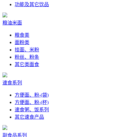
功能及其它饮品
粮油米面
粮食类
面粉类
挂面、米粉
粉丝、粉条
其它类面食
速食系列
方便面、粉-(袋)
方便面、粉-(杯)
速食粥、饭系列
其它速食产品
副食品系列