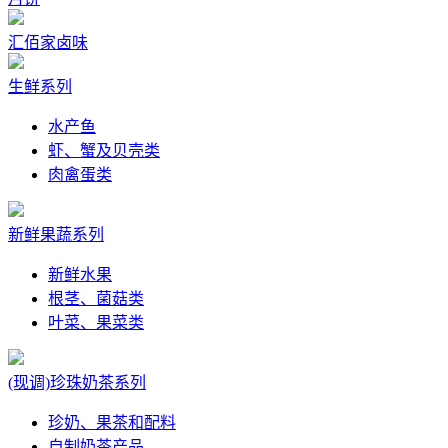
汇佰家卤味
生鲜系列
水产鱼
虾、蟹及贝壳类
肉禽蛋类
新鲜果蔬系列
新鲜水果
根茎、菌菇类
叶菜、果菜类
(现调)珍珠奶茶系列
珍奶、果茶和配料
自制奶茶产品