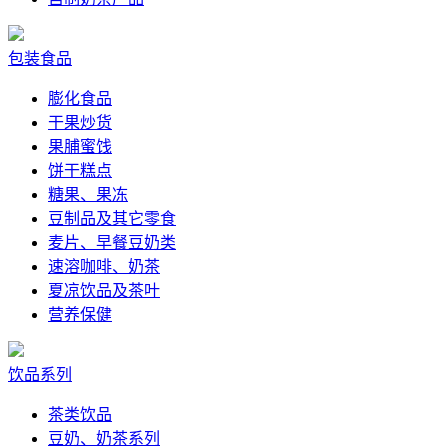
包装食品
膨化食品
干果炒货
果脯蜜饯
饼干糕点
糖果、果冻
豆制品及其它零食
麦片、早餐豆奶类
速溶咖啡、奶茶
夏凉饮品及茶叶
营养保健
饮品系列
茶类饮品
豆奶、奶茶系列