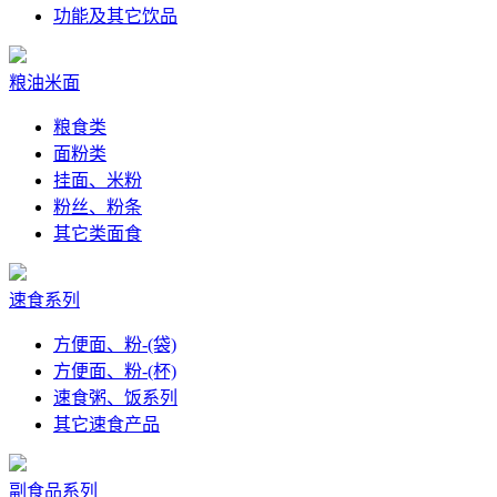
功能及其它饮品
粮油米面
粮食类
面粉类
挂面、米粉
粉丝、粉条
其它类面食
速食系列
方便面、粉-(袋)
方便面、粉-(杯)
速食粥、饭系列
其它速食产品
副食品系列