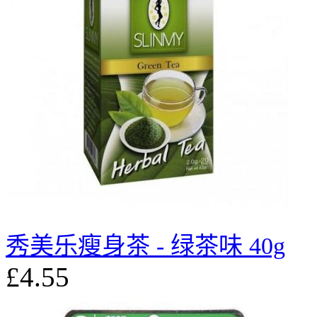
秀美乐瘦身茶 - 绿茶味 40g
£4.55