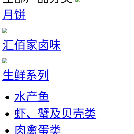
月饼
汇佰家卤味
生鲜系列
水产鱼
虾、蟹及贝壳类
肉禽蛋类