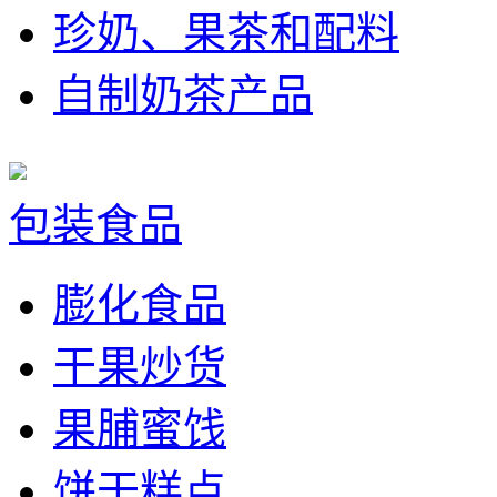
珍奶、果茶和配料
自制奶茶产品
包装食品
膨化食品
干果炒货
果脯蜜饯
饼干糕点