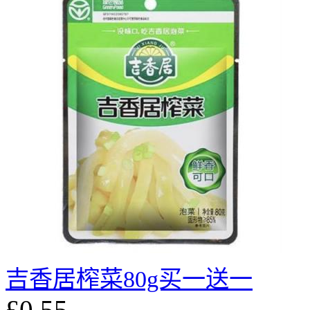
吉香居榨菜80g买一送一
£0.55