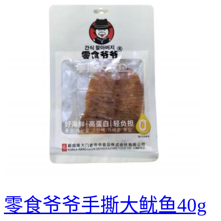
零食爷爷手撕大鱿鱼40g