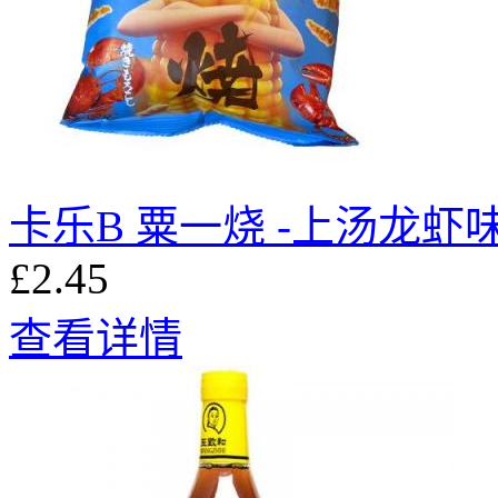
卡乐B 粟一烧 -上汤龙虾
£2.45
查看详情