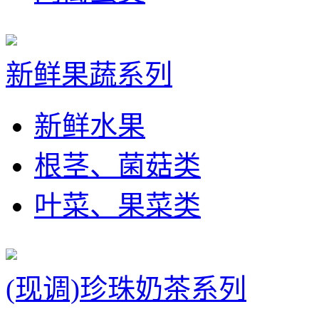
新鲜果蔬系列
新鲜水果
根茎、菌菇类
叶菜、果菜类
(现调)珍珠奶茶系列