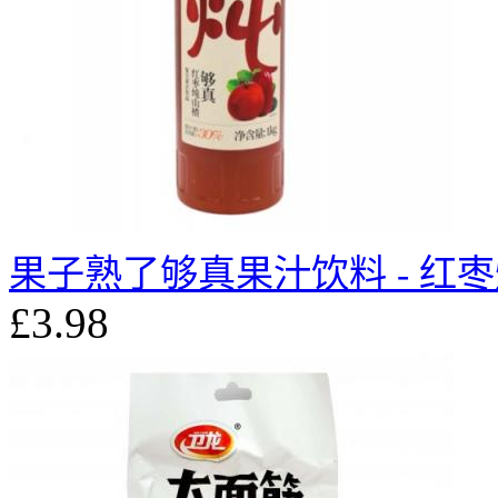
果子熟了够真果汁饮料 - 红枣炖
£3.98