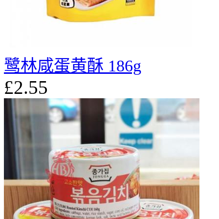
鹭林咸蛋黄酥 186g
£2.55