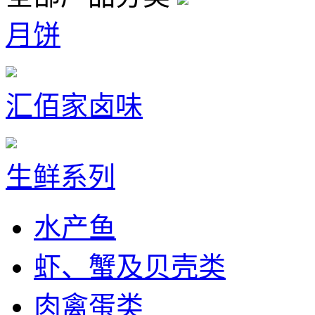
月饼
汇佰家卤味
生鲜系列
水产鱼
虾、蟹及贝壳类
肉禽蛋类