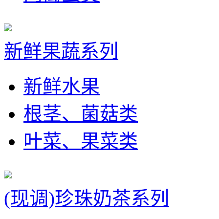
新鲜果蔬系列
新鲜水果
根茎、菌菇类
叶菜、果菜类
(现调)珍珠奶茶系列