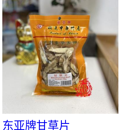
东亚牌甘草片