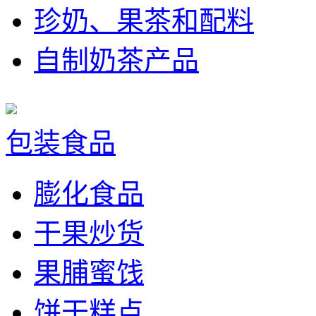
珍奶、果茶和配料
自制奶茶产品
包装食品
膨化食品
干果炒货
果脯蜜饯
饼干糕点