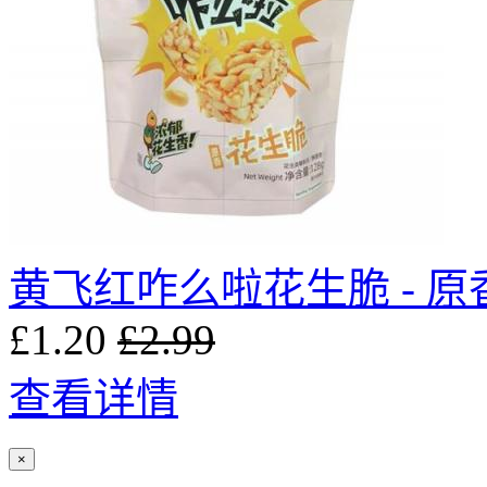
黄飞红咋么啦花生脆 - 原香 
£1.20
£2.99
查看详情
×