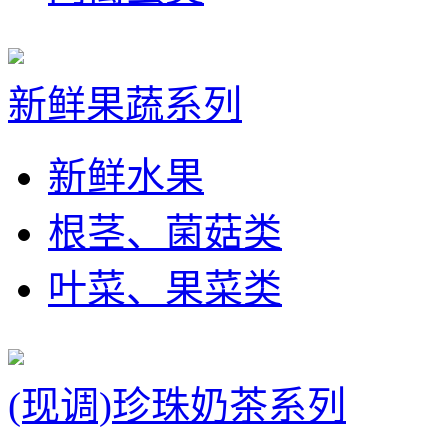
新鲜果蔬系列
新鲜水果
根茎、菌菇类
叶菜、果菜类
(现调)珍珠奶茶系列