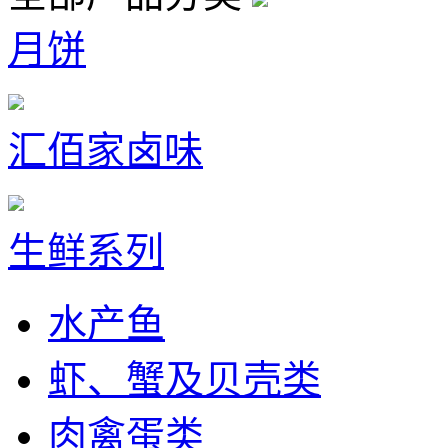
月饼
汇佰家卤味
生鲜系列
水产鱼
虾、蟹及贝壳类
肉禽蛋类