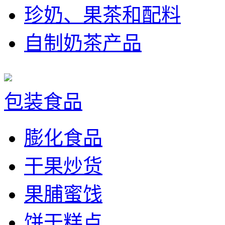
珍奶、果茶和配料
自制奶茶产品
包装食品
膨化食品
干果炒货
果脯蜜饯
饼干糕点