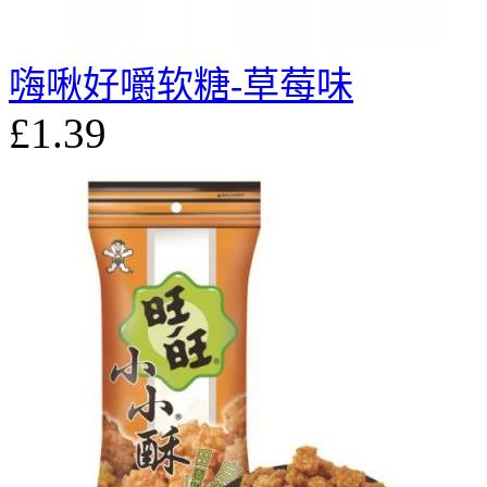
嗨啾好嚼软糖-草莓味
£1.39