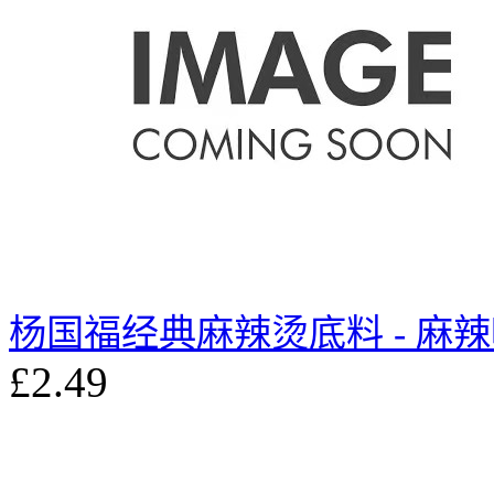
杨国福经典麻辣烫底料 - 麻辣味
£2.49