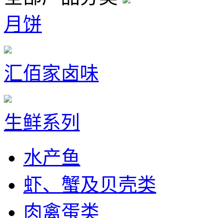
月饼
汇佰家卤味
生鲜系列
水产鱼
虾、蟹及贝壳类
肉禽蛋类