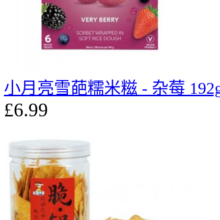
小月亮雪葩糯米糍 - 杂莓 192
£6.99