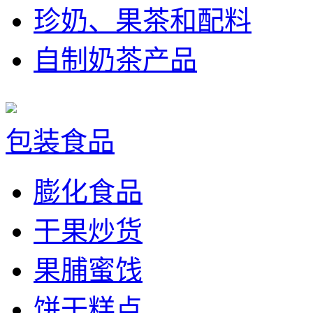
珍奶、果茶和配料
自制奶茶产品
包装食品
膨化食品
干果炒货
果脯蜜饯
饼干糕点