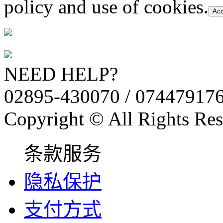
policy and use of cookies.
Acc
NEED HELP?
02895-430070 / 07447917
Copyright © All Rights Res
条款服务
隐私保护
支付方式