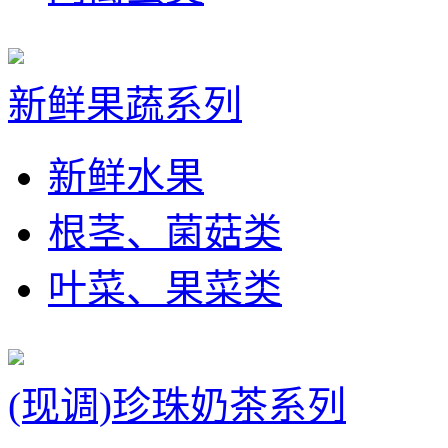
新鲜果蔬系列
新鲜水果
根茎、菌菇类
叶菜、果菜类
(现调)珍珠奶茶系列