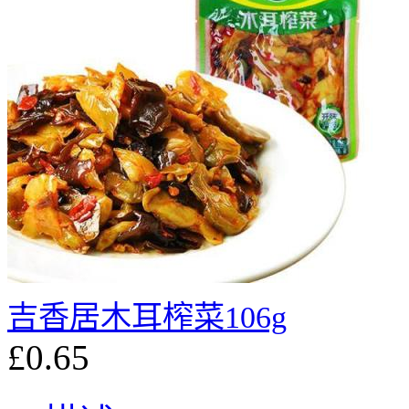
吉香居木耳榨菜106g
£0.65