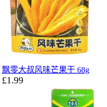
飘零大叔风味芒果干 68g
£1.99