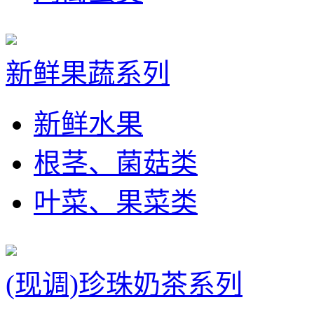
新鲜果蔬系列
新鲜水果
根茎、菌菇类
叶菜、果菜类
(现调)珍珠奶茶系列