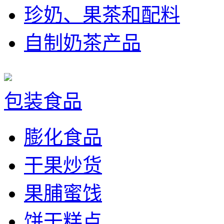
珍奶、果茶和配料
自制奶茶产品
包装食品
膨化食品
干果炒货
果脯蜜饯
饼干糕点