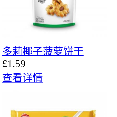
多莉椰子菠萝饼干
£1.59
查看详情