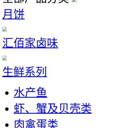
月饼
汇佰家卤味
生鲜系列
水产鱼
虾、蟹及贝壳类
肉禽蛋类