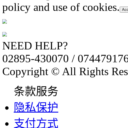
policy and use of cookies.
Acc
NEED HELP?
02895-430070 / 07447917
Copyright © All Rights Res
条款服务
隐私保护
支付方式