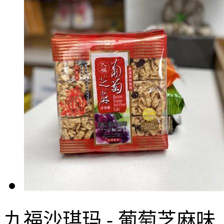
九福沙琪玛 - 葡萄芝麻味