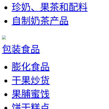
珍奶、果茶和配料
自制奶茶产品
包装食品
膨化食品
干果炒货
果脯蜜饯
饼干糕点