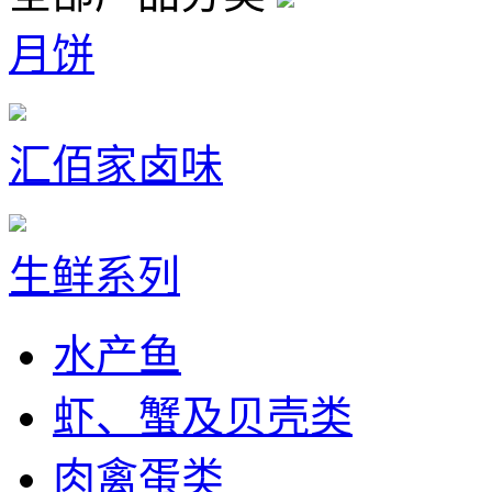
月饼
汇佰家卤味
生鲜系列
水产鱼
虾、蟹及贝壳类
肉禽蛋类