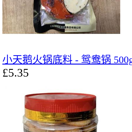
小天鹅火锅底料 - 鸳鸯锅 500
£5.35