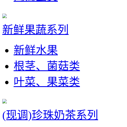
新鲜果蔬系列
新鲜水果
根茎、菌菇类
叶菜、果菜类
(现调)珍珠奶茶系列