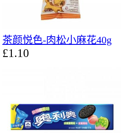
茶颜悦色-肉松小麻花40g
£1.10