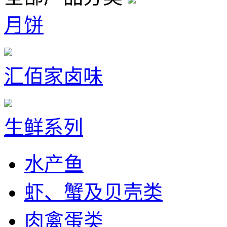
月饼
汇佰家卤味
生鲜系列
水产鱼
虾、蟹及贝壳类
肉禽蛋类