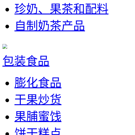
珍奶、果茶和配料
自制奶茶产品
包装食品
膨化食品
干果炒货
果脯蜜饯
饼干糕点