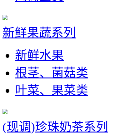
新鲜果蔬系列
新鲜水果
根茎、菌菇类
叶菜、果菜类
(现调)珍珠奶茶系列