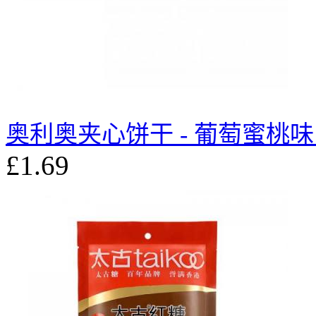
奥利奥夹心饼干 - 葡萄蜜桃味 
£1.69