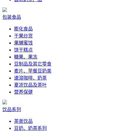
包装食品
膨化食品
干果炒货
果脯蜜饯
饼干糕点
糖果、果冻
豆制品及其它零食
麦片、早餐豆奶类
速溶咖啡、奶茶
夏凉饮品及茶叶
营养保健
饮品系列
茶类饮品
豆奶、奶茶系列