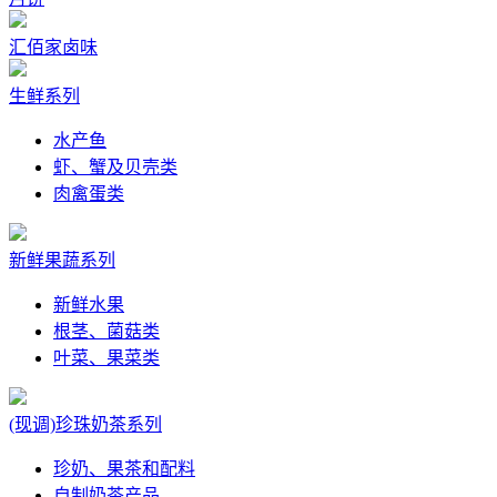
汇佰家卤味
生鲜系列
水产鱼
虾、蟹及贝壳类
肉禽蛋类
新鲜果蔬系列
新鲜水果
根茎、菌菇类
叶菜、果菜类
(现调)珍珠奶茶系列
珍奶、果茶和配料
自制奶茶产品