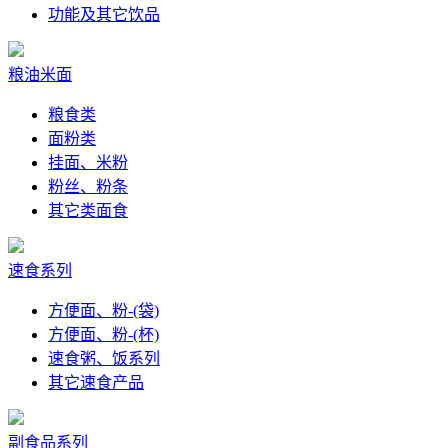
功能及其它饮品
粮油米面
粮食类
面粉类
挂面、米粉
粉丝、粉条
其它类面食
速食系列
方便面、粉-(袋)
方便面、粉-(杯)
速食粥、饭系列
其它速食产品
副食品系列