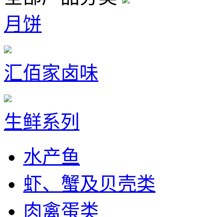
月饼
汇佰家卤味
生鲜系列
水产鱼
虾、蟹及贝壳类
肉禽蛋类