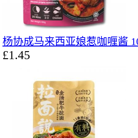
杨协成马来西亚娘惹咖喱酱 10
£1.45