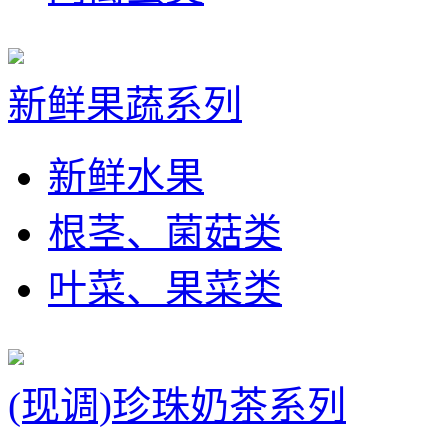
新鲜果蔬系列
新鲜水果
根茎、菌菇类
叶菜、果菜类
(现调)珍珠奶茶系列