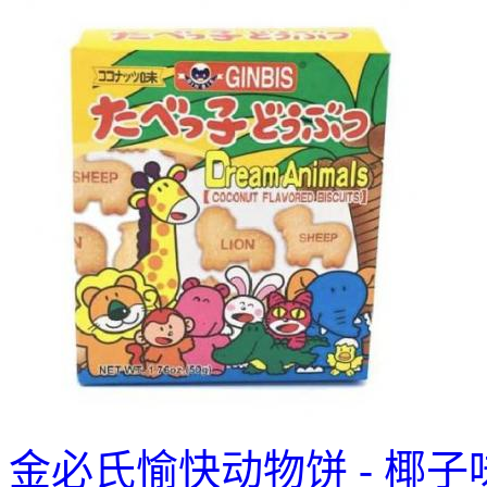
金必氏愉快动物饼 - 椰子味