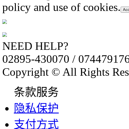
policy and use of cookies.
Acc
NEED HELP?
02895-430070 / 07447917
Copyright © All Rights Res
条款服务
隐私保护
支付方式