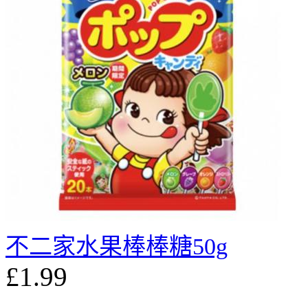
不二家水果棒棒糖50g
£1.99