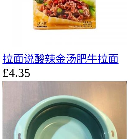
拉面说酸辣金汤肥牛拉面
£4.35