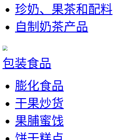
珍奶、果茶和配料
自制奶茶产品
包装食品
膨化食品
干果炒货
果脯蜜饯
饼干糕点