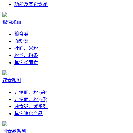
功能及其它饮品
粮油米面
粮食类
面粉类
挂面、米粉
粉丝、粉条
其它类面食
速食系列
方便面、粉-(袋)
方便面、粉-(杯)
速食粥、饭系列
其它速食产品
副食品系列