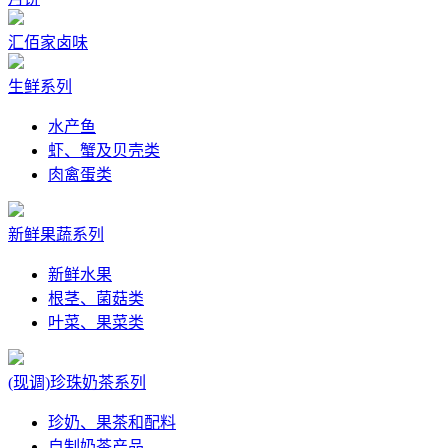
汇佰家卤味
生鲜系列
水产鱼
虾、蟹及贝壳类
肉禽蛋类
新鲜果蔬系列
新鲜水果
根茎、菌菇类
叶菜、果菜类
(现调)珍珠奶茶系列
珍奶、果茶和配料
自制奶茶产品