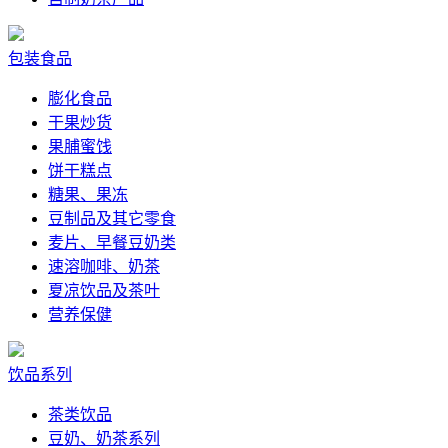
包装食品
膨化食品
干果炒货
果脯蜜饯
饼干糕点
糖果、果冻
豆制品及其它零食
麦片、早餐豆奶类
速溶咖啡、奶茶
夏凉饮品及茶叶
营养保健
饮品系列
茶类饮品
豆奶、奶茶系列