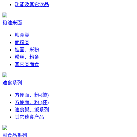
功能及其它饮品
粮油米面
粮食类
面粉类
挂面、米粉
粉丝、粉条
其它类面食
速食系列
方便面、粉-(袋)
方便面、粉-(杯)
速食粥、饭系列
其它速食产品
副食品系列