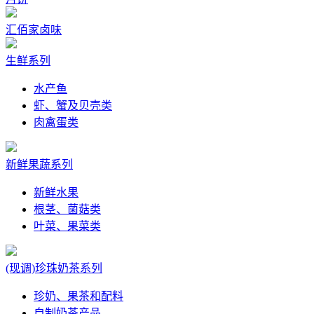
汇佰家卤味
生鲜系列
水产鱼
虾、蟹及贝壳类
肉禽蛋类
新鲜果蔬系列
新鲜水果
根茎、菌菇类
叶菜、果菜类
(现调)珍珠奶茶系列
珍奶、果茶和配料
自制奶茶产品