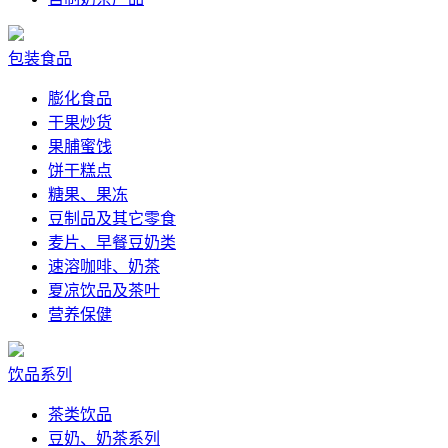
包装食品
膨化食品
干果炒货
果脯蜜饯
饼干糕点
糖果、果冻
豆制品及其它零食
麦片、早餐豆奶类
速溶咖啡、奶茶
夏凉饮品及茶叶
营养保健
饮品系列
茶类饮品
豆奶、奶茶系列