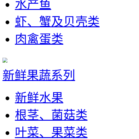
水产鱼
虾、蟹及贝壳类
肉禽蛋类
新鲜果蔬系列
新鲜水果
根茎、菌菇类
叶菜、果菜类