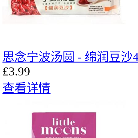
思念宁波汤圆 - 绵润豆沙4
£3.99
查看详情