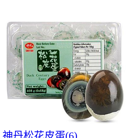
神丹松花皮蛋(6)