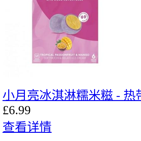
小月亮冰淇淋糯米糍 - 热
£6.99
查看详情