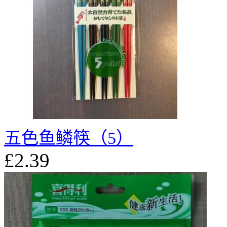
五色鱼鳞筷（5）
£2.39