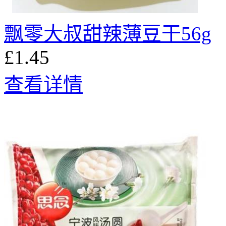
飘零大叔甜辣薄豆干56g
£1.45
查看详情