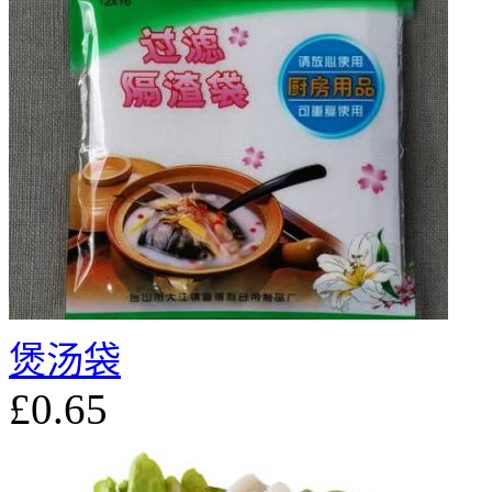
煲汤袋
£0.65