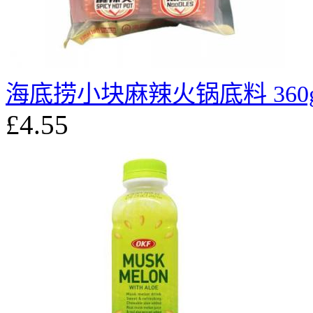
海底捞小块麻辣火锅底料 360
£4.55