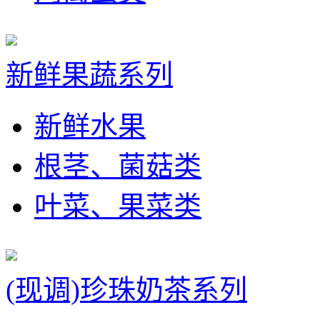
新鲜果蔬系列
新鲜水果
根茎、菌菇类
叶菜、果菜类
(现调)珍珠奶茶系列