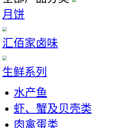
月饼
汇佰家卤味
生鲜系列
水产鱼
虾、蟹及贝壳类
肉禽蛋类