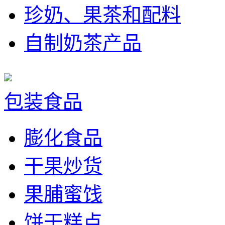
珍奶、果茶和配料
自制奶茶产品
包装食品
膨化食品
干果炒货
果脯蜜饯
饼干糕点