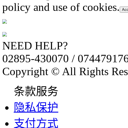
policy and use of cookies.
Acc
NEED HELP?
02895-430070 / 07447917
Copyright © All Rights Res
条款服务
隐私保护
支付方式