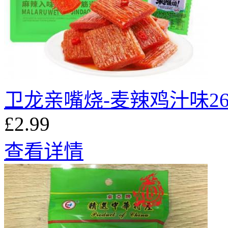
卫龙亲嘴烧-麦辣鸡汁味26
£2.99
查看详情