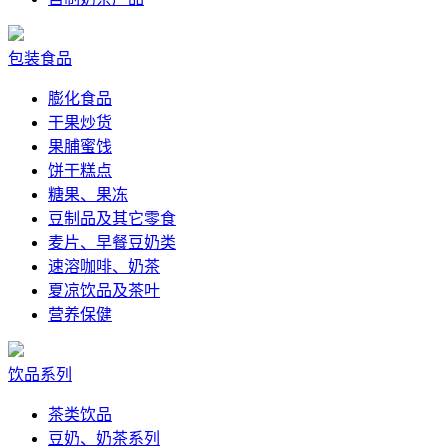
包装食品
膨化食品
干果炒货
果脯蜜饯
饼干糕点
糖果、果冻
豆制品及其它零食
麦片、早餐豆奶类
速溶咖啡、奶茶
夏凉饮品及茶叶
营养保健
饮品系列
茶类饮品
豆奶、奶茶系列