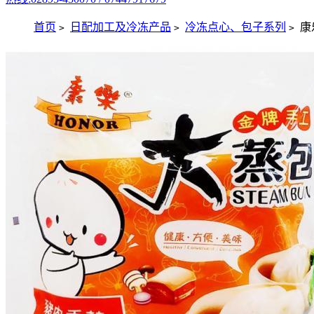
首页
日配加工及冷冻产品
冷冻点心、包子系列
康
>
>
>