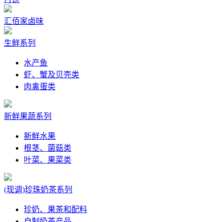
汇佰家卤味
生鲜系列
水产鱼
虾、蟹及贝壳类
肉禽蛋类
新鲜果蔬系列
新鲜水果
根茎、菌菇类
叶菜、果菜类
(现调)珍珠奶茶系列
珍奶、果茶和配料
自制奶茶产品