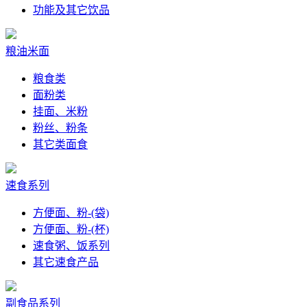
功能及其它饮品
粮油米面
粮食类
面粉类
挂面、米粉
粉丝、粉条
其它类面食
速食系列
方便面、粉-(袋)
方便面、粉-(杯)
速食粥、饭系列
其它速食产品
副食品系列