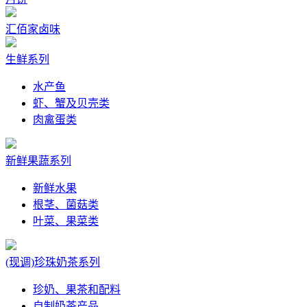
汇佰家卤味
生鲜系列
水产鱼
虾、蟹及贝壳类
肉禽蛋类
新鲜果蔬系列
新鲜水果
根茎、菌菇类
叶菜、果菜类
(现调)珍珠奶茶系列
珍奶、果茶和配料
自制奶茶产品