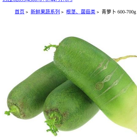
首页
新鲜果蔬系列
根茎、菌菇类
青萝卜 600-700g
>
>
>