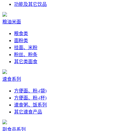
功能及其它饮品
粮油米面
粮食类
面粉类
挂面、米粉
粉丝、粉条
其它类面食
速食系列
方便面、粉-(袋)
方便面、粉-(杯)
速食粥、饭系列
其它速食产品
副食品系列