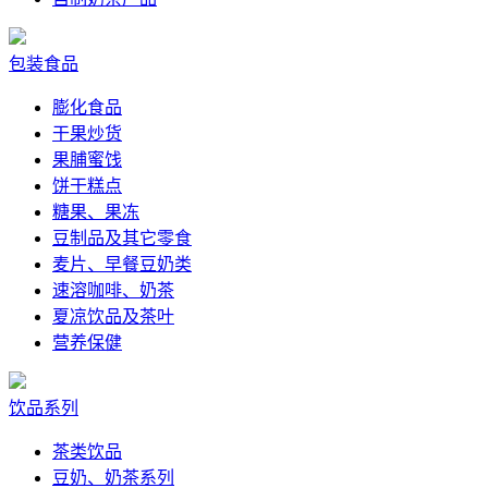
包装食品
膨化食品
干果炒货
果脯蜜饯
饼干糕点
糖果、果冻
豆制品及其它零食
麦片、早餐豆奶类
速溶咖啡、奶茶
夏凉饮品及茶叶
营养保健
饮品系列
茶类饮品
豆奶、奶茶系列