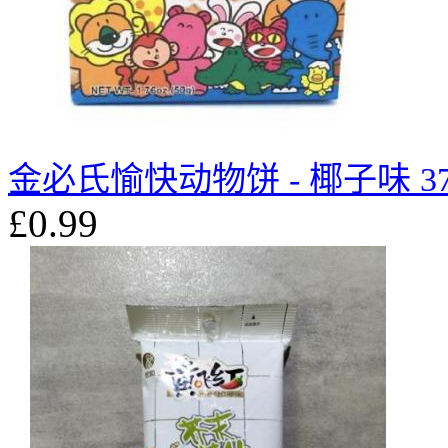
金必氏愉快动物饼 - 椰子味 37
£0.99