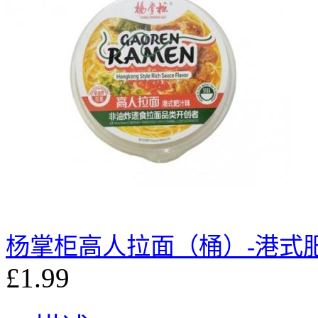
杨掌柜高人拉面（桶）-港式肥
£1.99