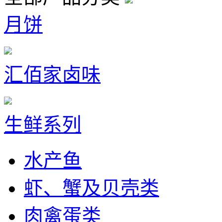
月饼
汇佰家卤味
生鲜系列
水产鱼
虾、蟹及贝壳类
肉禽蛋类