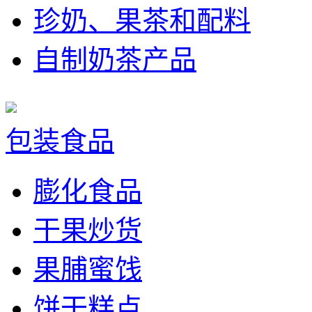
珍奶、果茶和配料
自制奶茶产品
包装食品
膨化食品
干果炒货
果脯蜜饯
饼干糕点