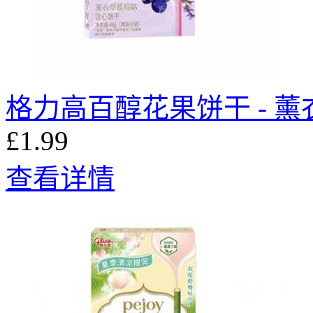
格力高百醇花果饼干 - 薰衣
£1.99
查看详情