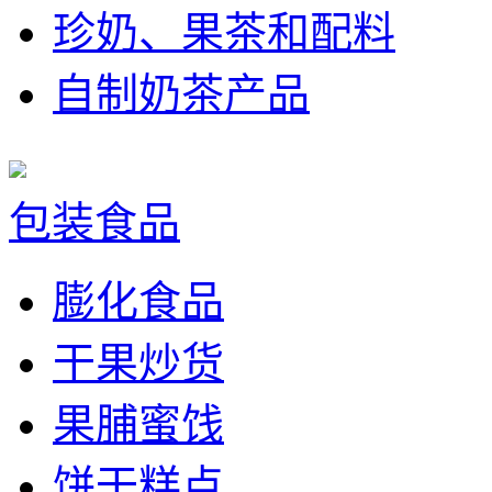
珍奶、果茶和配料
自制奶茶产品
包装食品
膨化食品
干果炒货
果脯蜜饯
饼干糕点