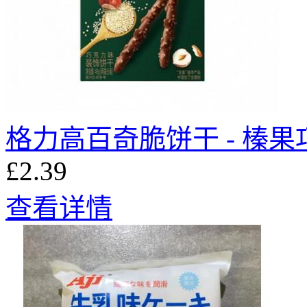
格力高百奇脆饼干 - 榛果巧
£2.39
查看详情