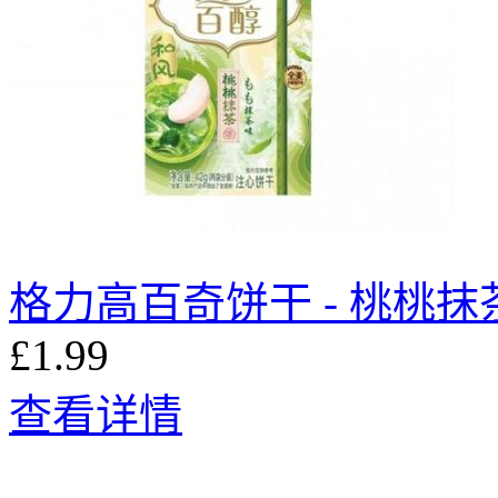
格力高百奇饼干 - 桃桃抹茶
£1.99
查看详情