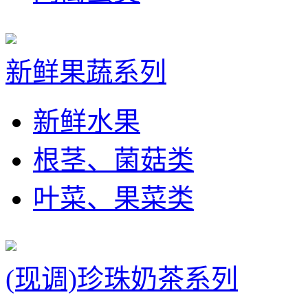
新鲜果蔬系列
新鲜水果
根茎、菌菇类
叶菜、果菜类
(现调)珍珠奶茶系列