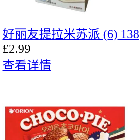
好丽友提拉米苏派 (6) 138
£2.99
查看详情