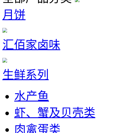
月饼
汇佰家卤味
生鲜系列
水产鱼
虾、蟹及贝壳类
肉禽蛋类