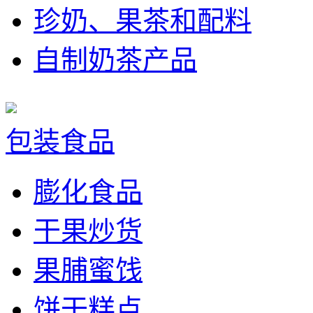
珍奶、果茶和配料
自制奶茶产品
包装食品
膨化食品
干果炒货
果脯蜜饯
饼干糕点