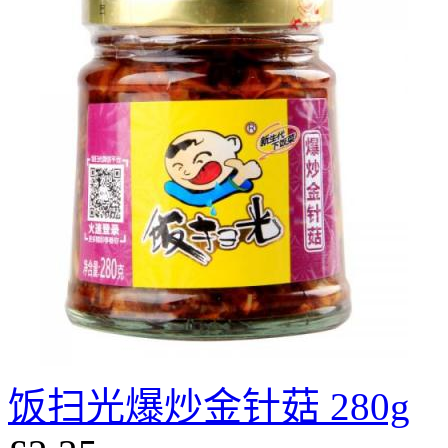
饭扫光爆炒金针菇 280g