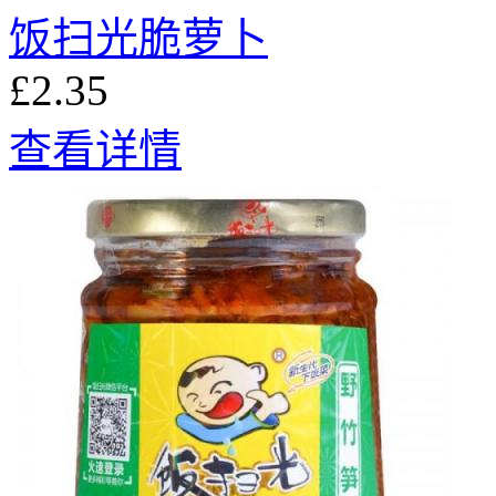
饭扫光脆萝卜
£2.35
查看详情