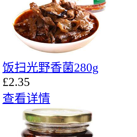
饭扫光野香菌280g
£2.35
查看详情