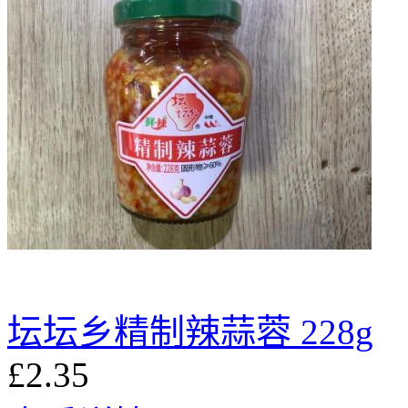
坛坛乡精制辣蒜蓉 228g
£2.35