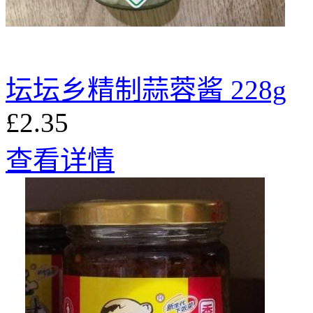
坛坛乡精制蒜蓉酱 228g
£2.35
查看详情