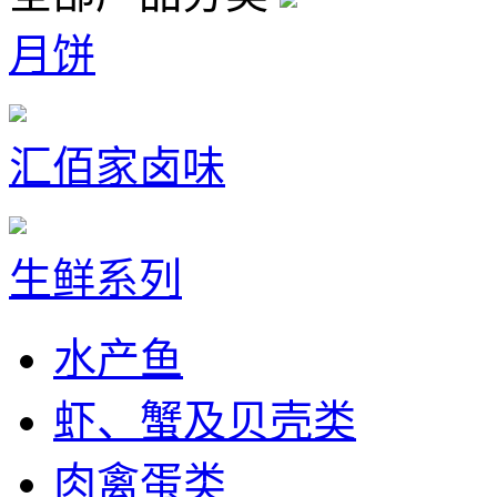
月饼
汇佰家卤味
生鲜系列
水产鱼
虾、蟹及贝壳类
肉禽蛋类