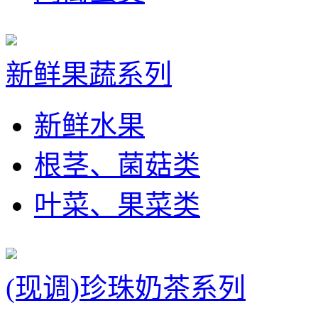
新鲜果蔬系列
新鲜水果
根茎、菌菇类
叶菜、果菜类
(现调)珍珠奶茶系列