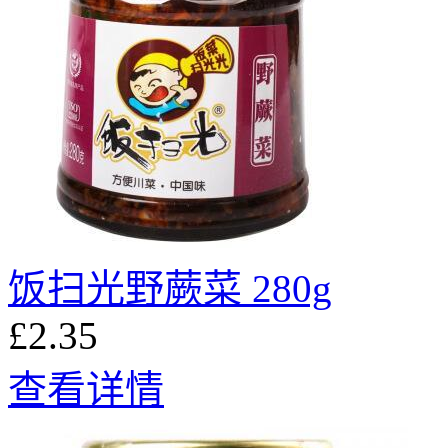
饭扫光野蕨菜 280g
£2.35
查看详情