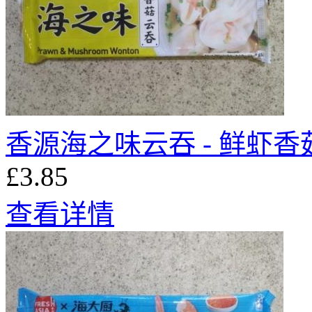
香源海之味云吞 - 鲜虾香菇 
£3.85
查看详情