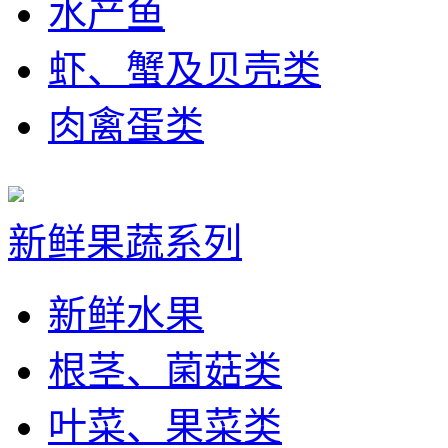
水产鱼
虾、蟹及贝壳类
肉禽蛋类
新鲜果蔬系列
新鲜水果
根茎、菌菇类
叶菜、果菜类