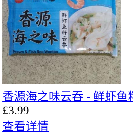
香源海之味云吞 - 鲜虾鱼籽 
£3.99
查看详情