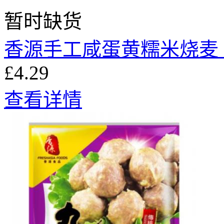
暂时缺货
香源手工咸蛋黄糯米烧麦 3
£4.29
查看详情