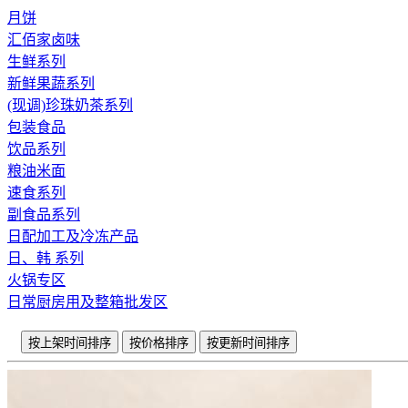
月饼
汇佰家卤味
生鲜系列
新鲜果蔬系列
(现调)珍珠奶茶系列
包装食品
饮品系列
粮油米面
速食系列
副食品系列
日配加工及冷冻产品
日、韩 系列
火锅专区
日常厨房用及整箱批发区
按上架时间排序
按价格排序
按更新时间排序