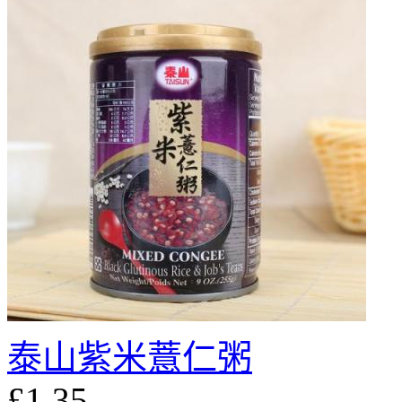
泰山紫米薏仁粥
£1.35