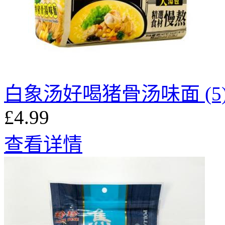
白象汤好喝猪骨汤味面 (5
£4.99
查看详情