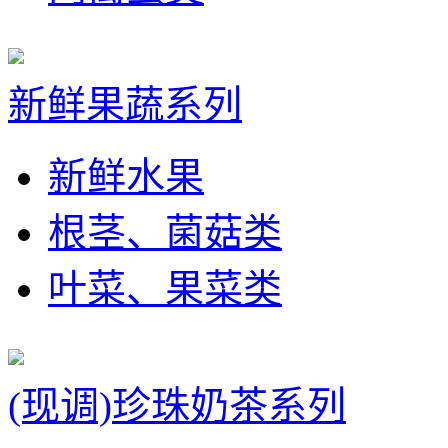
新鲜果蔬系列
新鲜水果
根茎、菌菇类
叶菜、果菜类
(现调)珍珠奶茶系列