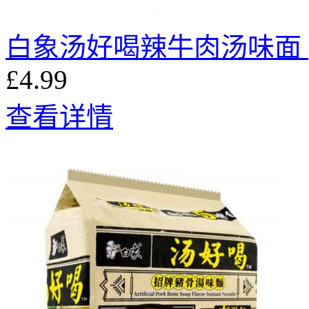
白象汤好喝辣牛肉汤味面 (
£4.99
查看详情