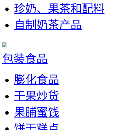
珍奶、果茶和配料
自制奶茶产品
包装食品
膨化食品
干果炒货
果脯蜜饯
饼干糕点