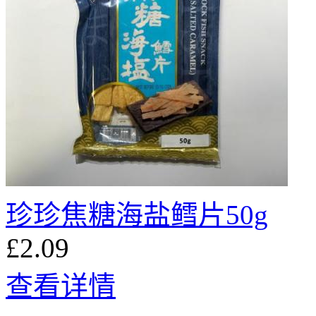
珍珍焦糖海盐鳕片50g
£2.09
查看详情