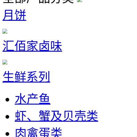
月饼
汇佰家卤味
生鲜系列
水产鱼
虾、蟹及贝壳类
肉禽蛋类