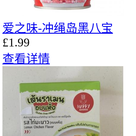
爱之味-冲绳岛黑八宝
£1.99
查看详情