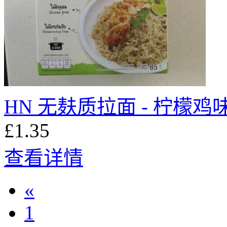
HN 无麸质拉面 - 柠檬鸡味 
£1.35
查看详情
«
1