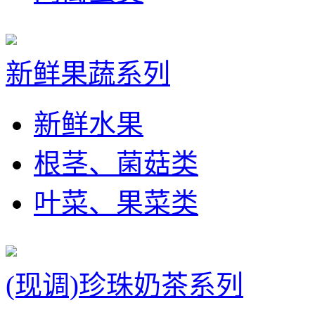
新鲜果蔬系列
新鲜水果
根茎、菌菇类
叶菜、果菜类
(现调)珍珠奶茶系列