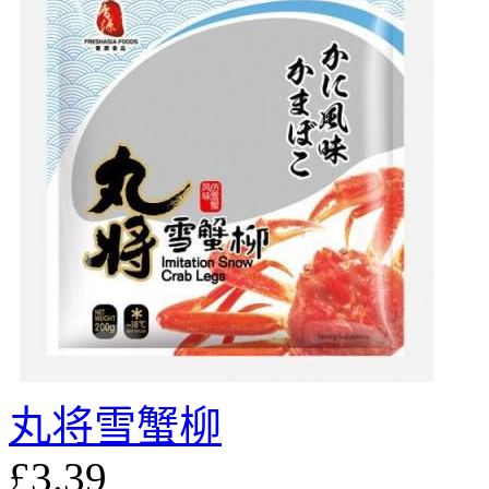
丸将雪蟹柳
£3.39