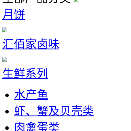
月饼
汇佰家卤味
生鲜系列
水产鱼
虾、蟹及贝壳类
肉禽蛋类