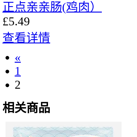
正点亲亲肠(鸡肉）
£5.49
查看详情
«
1
2
相关商品