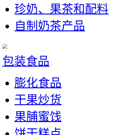
珍奶、果茶和配料
自制奶茶产品
包装食品
膨化食品
干果炒货
果脯蜜饯
饼干糕点