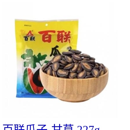
百联瓜子-甘草 227g