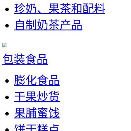
珍奶、果茶和配料
自制奶茶产品
包装食品
膨化食品
干果炒货
果脯蜜饯
饼干糕点