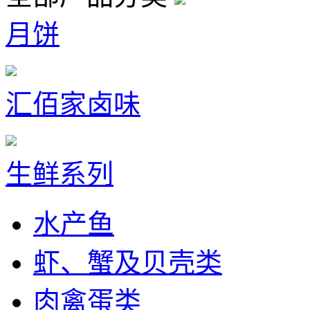
月饼
汇佰家卤味
生鲜系列
水产鱼
虾、蟹及贝壳类
肉禽蛋类