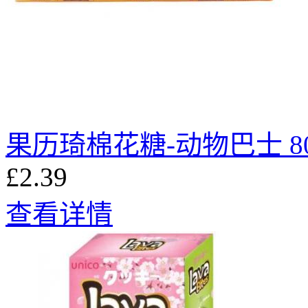
果历琦棉花糖-动物巴士 8
£2.39
查看详情