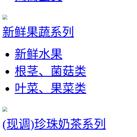
新鲜果蔬系列
新鲜水果
根茎、菌菇类
叶菜、果菜类
(现调)珍珠奶茶系列