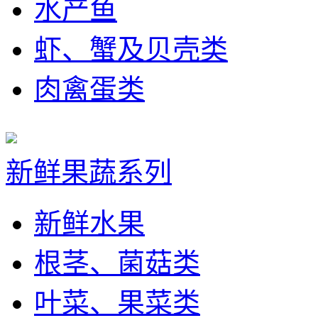
水产鱼
虾、蟹及贝壳类
肉禽蛋类
新鲜果蔬系列
新鲜水果
根茎、菌菇类
叶菜、果菜类