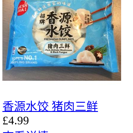
香源水饺 猪肉三鲜
£4.99