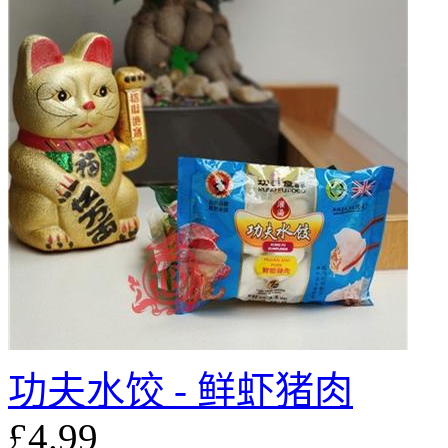
功夫水饺 - 鲜虾猪肉
£4.99