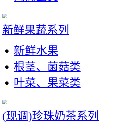
新鲜果蔬系列
新鲜水果
根茎、菌菇类
叶菜、果菜类
(现调)珍珠奶茶系列