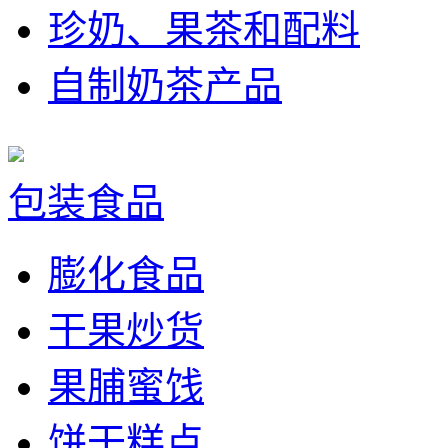
珍奶、果茶和配料
自制奶茶产品
包装食品
膨化食品
干果炒货
果脯蜜饯
饼干糕点