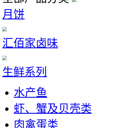
月饼
汇佰家卤味
生鲜系列
水产鱼
虾、蟹及贝壳类
肉禽蛋类