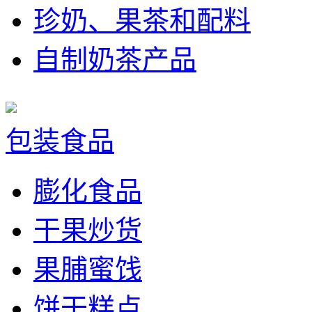
珍奶、果茶和配料
自制奶茶产品
包装食品
膨化食品
干果炒货
果脯蜜饯
饼干糕点