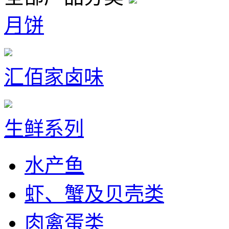
月饼
汇佰家卤味
生鲜系列
水产鱼
虾、蟹及贝壳类
肉禽蛋类