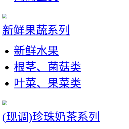
新鲜果蔬系列
新鲜水果
根茎、菌菇类
叶菜、果菜类
(现调)珍珠奶茶系列