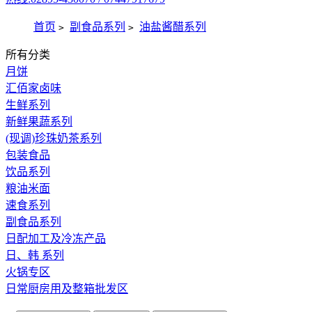
首页
副食品系列
油盐酱醋系列
>
>
所有分类
月饼
汇佰家卤味
生鲜系列
新鲜果蔬系列
(现调)珍珠奶茶系列
包装食品
饮品系列
粮油米面
速食系列
副食品系列
日配加工及冷冻产品
日、韩 系列
火锅专区
日常厨房用及整箱批发区