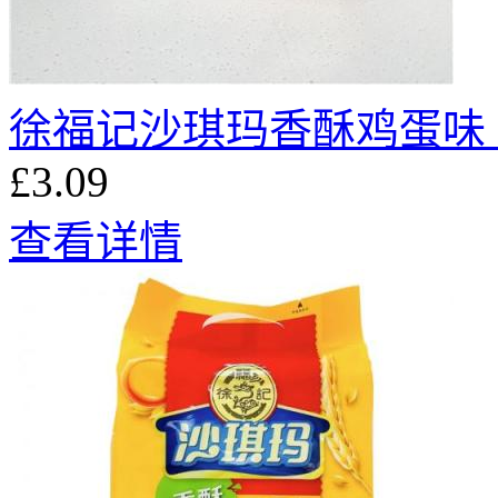
徐福记沙琪玛香酥鸡蛋味 3
£3.09
查看详情