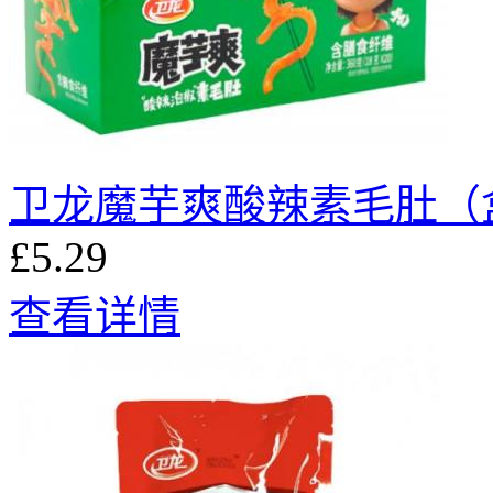
卫龙魔芋爽酸辣素毛肚（
£5.29
查看详情