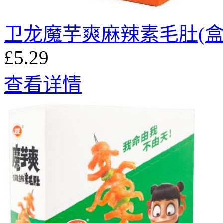
卫龙魔芋爽麻辣素毛肚(盒
£5.29
查看详情