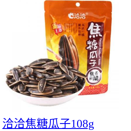
洽洽焦糖瓜子108g