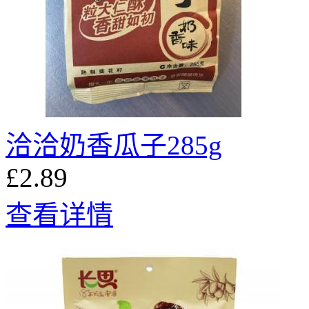
洽洽奶香瓜子285g
£2.89
查看详情