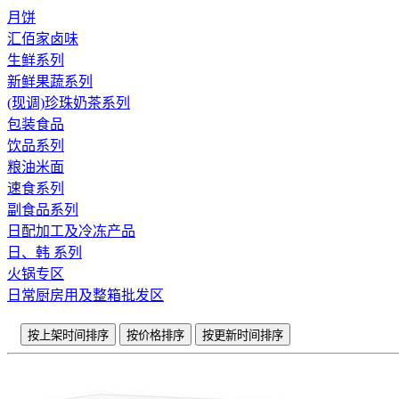
月饼
汇佰家卤味
生鲜系列
新鲜果蔬系列
(现调)珍珠奶茶系列
包装食品
饮品系列
粮油米面
速食系列
副食品系列
日配加工及冷冻产品
日、韩 系列
火锅专区
日常厨房用及整箱批发区
按上架时间排序
按价格排序
按更新时间排序