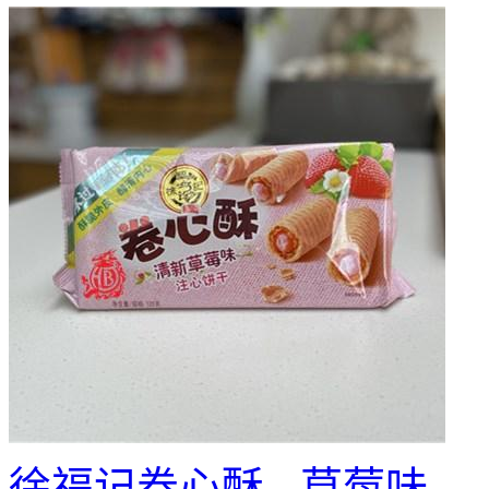
徐福记卷心酥 - 草莓味