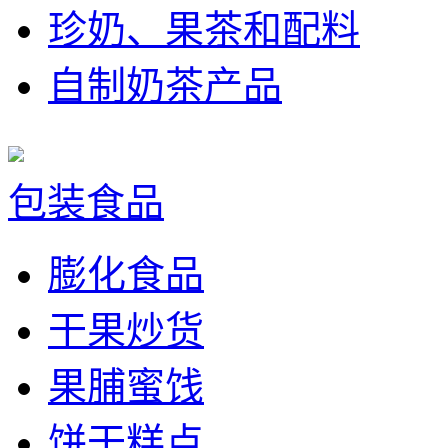
珍奶、果茶和配料
自制奶茶产品
包装食品
膨化食品
干果炒货
果脯蜜饯
饼干糕点