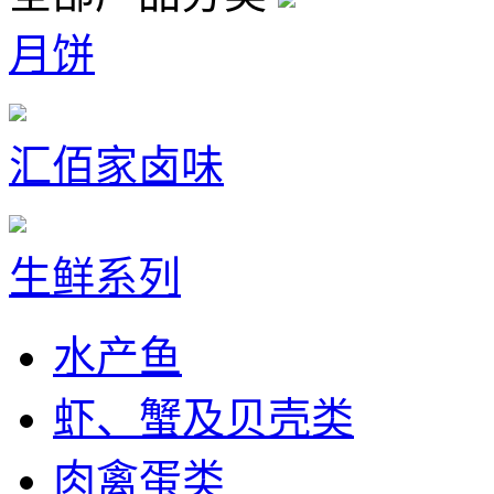
月饼
汇佰家卤味
生鲜系列
水产鱼
虾、蟹及贝壳类
肉禽蛋类