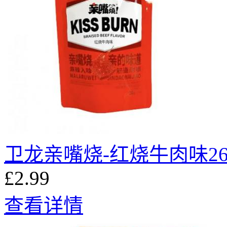
卫龙亲嘴烧-红烧牛肉味26
£2.99
查看详情