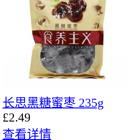
长思黑糖蜜枣 235g
£2.49
查看详情