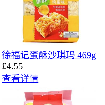
徐福记蛋酥沙琪玛 469g
£4.55
查看详情