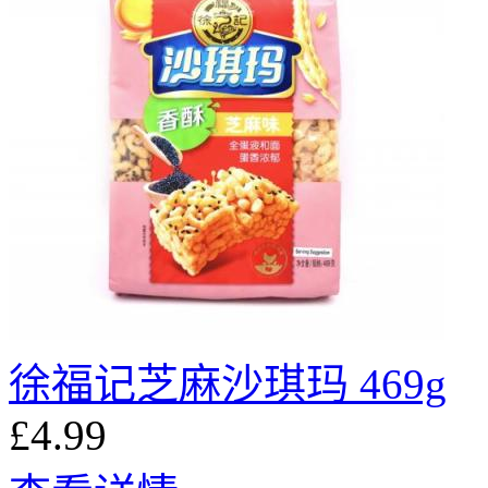
徐福记芝麻沙琪玛 469g
£4.99