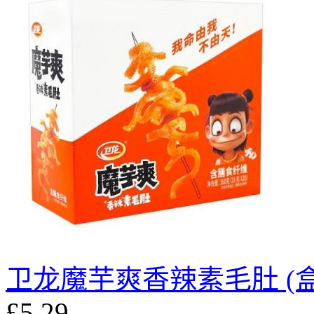
卫龙魔芋爽香辣素毛肚 (盒
£5.29