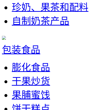
珍奶、果茶和配料
自制奶茶产品
包装食品
膨化食品
干果炒货
果脯蜜饯
饼干糕点