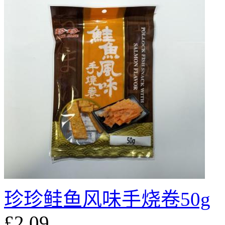
珍珍鲑鱼风味手烧卷50g
£2.09