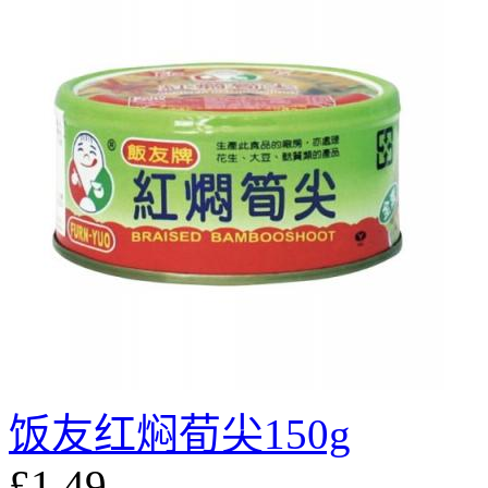
饭友红焖荀尖150g
£1.49