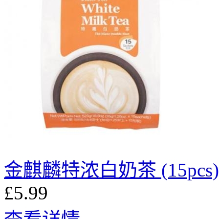
金麒麟特浓白奶茶 (15pcs)
£5.99