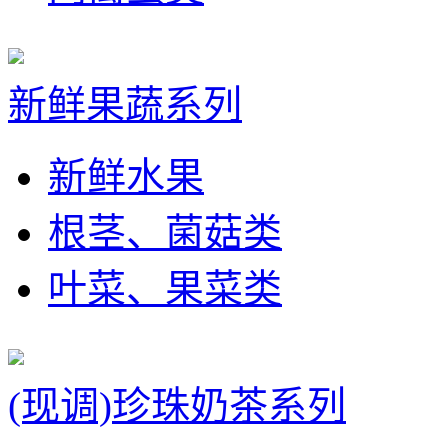
新鲜果蔬系列
新鲜水果
根茎、菌菇类
叶菜、果菜类
(现调)珍珠奶茶系列