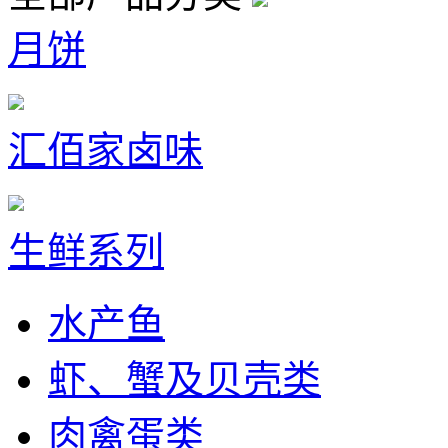
月饼
汇佰家卤味
生鲜系列
水产鱼
虾、蟹及贝壳类
肉禽蛋类