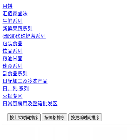
月饼
汇佰家卤味
生鲜系列
新鲜果蔬系列
(现调)珍珠奶茶系列
包装食品
饮品系列
粮油米面
速食系列
副食品系列
日配加工及冷冻产品
日、韩 系列
火锅专区
日常厨房用及整箱批发区
按上架时间排序
按价格排序
按更新时间排序