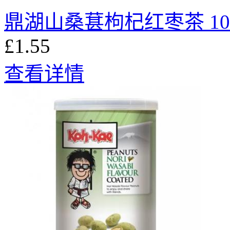
鼎湖山桑葚枸杞红枣茶 10
£1.55
查看详情