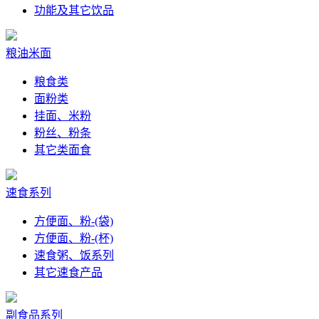
功能及其它饮品
粮油米面
粮食类
面粉类
挂面、米粉
粉丝、粉条
其它类面食
速食系列
方便面、粉-(袋)
方便面、粉-(杯)
速食粥、饭系列
其它速食产品
副食品系列