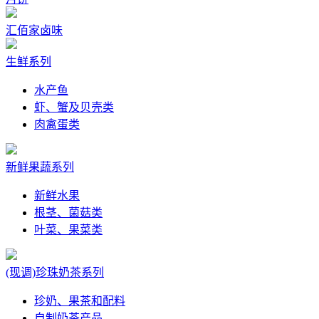
汇佰家卤味
生鲜系列
水产鱼
虾、蟹及贝壳类
肉禽蛋类
新鲜果蔬系列
新鲜水果
根茎、菌菇类
叶菜、果菜类
(现调)珍珠奶茶系列
珍奶、果茶和配料
自制奶茶产品