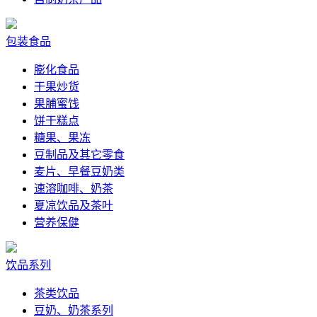
包装食品
膨化食品
干果炒货
果脯蜜饯
饼干糕点
糖果、果冻
豆制品及其它零食
麦片、早餐豆奶类
速溶咖啡、奶茶
夏凉饮品及茶叶
营养保健
饮品系列
茶类饮品
豆奶、奶茶系列