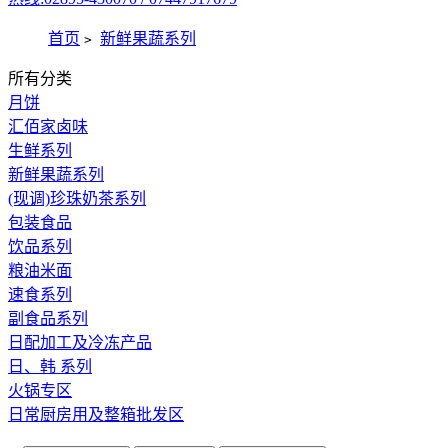
首页
新鲜果蔬系列
>
所有分类
月饼
汇佰家卤味
生鲜系列
新鲜果蔬系列
(现调)珍珠奶茶系列
包装食品
饮品系列
粮油米面
速食系列
副食品系列
日配加工及冷冻产品
日、韩 系列
火锅专区
日常厨房用及整箱批发区